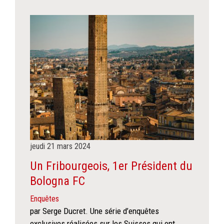
jeudi
21
mars
2024
Un Fribourgeois, 1er Président du
Bologna FC
Enquêtes
par Serge Ducret. Une série d’enquêtes
exclusives réalisées sur les Suisses qui ont