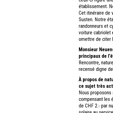
établissement. No
Cet itinéraire de
Susten. Notre éta
randonneurs et cy
voiture cabriolet
omettre de citer
Monsieur Neuens
principaux de l’
Rencontre, nature,
recensé digne de 
À propos de natur
ce sujet très act
Nous proposons à 
compensant les é
de CHF 2.- par nu
solaire au servic