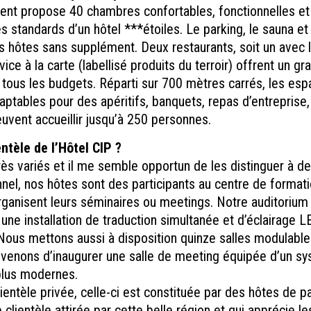
ent propose 40 chambres confortables, fonctionnelles e
s standards d’un hôtel ***étoiles. Le parking, le sauna et 
s hôtes sans supplément. Deux restaurants, soit un avec l
ice à la carte (labellisé produits du terroir) offrent un g
tous les budgets. Réparti sur 700 mètres carrés, les esp
ptables pour des apéritifs, banquets, repas d’entreprise,
uvent accueillir jusqu’à 250 personnes.
entèle de l’Hôtel CIP ?
ès variés et il me semble opportun de les distinguer à d
nel, nos hôtes sont des participants au centre de format
rganisent leurs séminaires ou meetings. Notre auditorium
une installation de traduction simultanée et d’éclairage 
 Nous mettons aussi à disposition quinze salles modulabl
venons d’inaugurer une salle de meeting équipée d’un s
plus modernes.
lientèle privée, celle-ci est constituée par des hôtes de 
 clientèle attirée par cette belle région et qui apprécie l