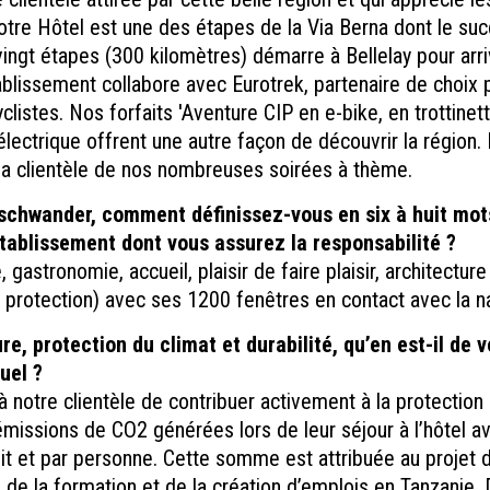
tre Hôtel est une des étapes de la Via Berna dont le suc
 vingt étapes (300 kilomètres) démarre à Bellelay pour arri
blissement collabore avec Eurotrek, partenaire de choix 
clistes. Nos forfaits 'Aventure CIP en e-bike, en trottin
 électrique offrent une autre façon de découvrir la région. 
 la clientèle de nos nombreuses soirées à thème.
chwander, comment définissez-vous en six à huit mots
établissement dont vous assurez la responsabilité ?
 gastronomie, accueil, plaisir de faire plaisir, architectur
protection) avec ses 1200 fenêtres en contact avec la na
e, protection du climat et durabilité, qu’en est-il de v
uel ?
notre clientèle de contribuer activement à la protection 
missions de CO2 générées lors de leur séjour à l’hôtel a
it et par personne. Cette somme est attribuée au projet d
e de la formation et de la création d’emplois en Tanzanie. 