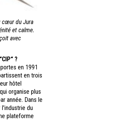
u cœur du Jura
nité et calme.
çoit avec
“CIP“ ?
s portes en 1991
artissent en trois
eur hôtel
qui organise plus
par année. Dans le
l'industrie du
une plateforme