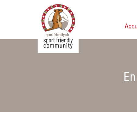
Accu
sportfriendly.ch
En