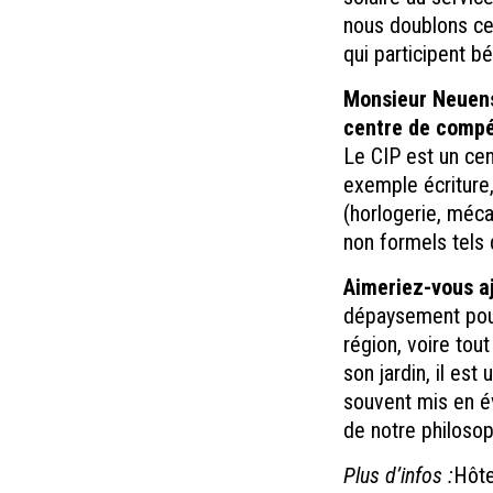
nous doublons ce
qui participent bé
Monsieur Neuens
centre de compé
Le CIP est un cen
exemple écriture
(horlogerie, méc
non formels tels
Aimeriez-vous aj
dépaysement pour
région, voire tou
son jardin, il es
souvent mis en év
de notre philosop
Plus d’infos :
Hôte