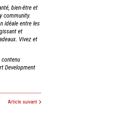
nté, bien-être et
dly community.
n idéale entre les
gissant et
adeaux. Vivez et
u contenu
port Development
Article suivant