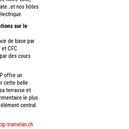
mate…et nos hôtes
électrique.
ions sur le
nce de base par
P et CFC
 par des cours
P offre un
 cette belle
sa terrasse et
ommentaire le plus
, élément central
cip-tramelan.ch