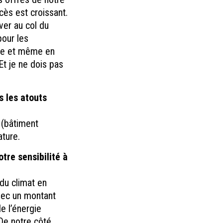
cès est croissant.
ver au col du
pour les
ette et même en
Et je ne dois pas
 les atouts
e (bâtiment
ture.
otre sensibilité à
du climat en
vec un montant
e l’énergie
De notre côté,