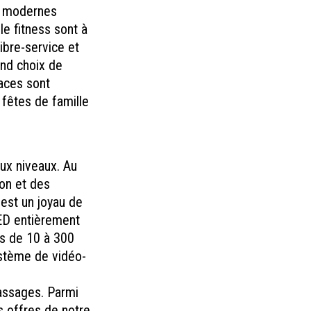
t modernes
le fitness sont à
ibre-service et
rand choix de
aces sont
 fêtes de famille
eux niveaux. Au
ion et des
 est un joyau de
LED entièrement
es de 10 à 300
ystème de vidéo-
passages. Parmi
es offres de notre