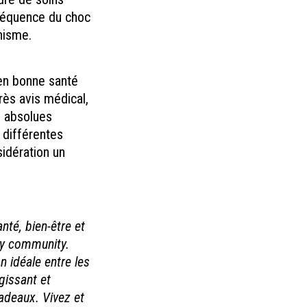
nséquence du choc
nisme.
 en bonne santé
rès avis médical,
s absolues
t différentes
sidération un
nté, bien-être et
dly community.
n idéale entre les
gissant et
adeaux. Vivez et