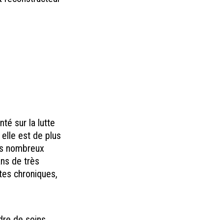
té sur la lutte
 elle est de plus
ses nombreux
ans de très
tes chroniques,
dre de soins