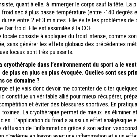
siste, quant à elle, à immerger le corps sauf la tête. La 
 froid sec à plus basse température (entre -140 degrés e
e durée entre 2 et 3 minutes. Elle évite les problèmes de 
e l’air froid. Elle est assimilée à la CCE.
e locale consiste à appliquer du froid intense, comme son
lée, sans générer les effets globaux des précédentes mé
ques locaux sont très puissants.
 la cryothérapie dans l’environnement du sport a le vent
 de plus en plus en plus évoquée. Quelles sont ses pr
ans ce domaine ?
 large et je vais donc devoir me contenter de citer quelque
oid constitue un véritable allié pour mieux récupérer, prép
ompétition et éviter des blessures sportives. En pratiquan
 toxines. La cryothérapie permet de mieux les éliminer et
les. L’application du froid a aussi un effet analgésique e
 la diffusion de l’inflammation grâce à son action vasoconstr
on d’œdème en liaison avec une inflammation et a un effe