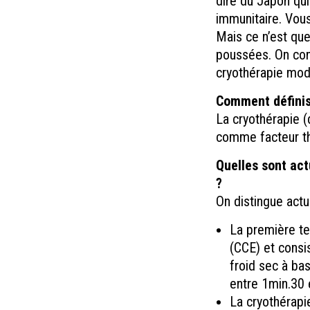
dire du Japon qui
immunitaire. Vou
Mais ce n’est que
poussées. On cons
cryothérapie mod
Comment définis
La cryothérapie (
comme facteur th
Quelles sont act
?
On distingue actu
La première te
(CCE) et consi
froid sec à ba
entre 1min.30 
La cryothérapi