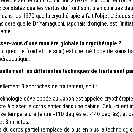
 envoie ses enfants courir nus à l’extérieur pour renforce
s constatez que les vertus du froid sont bien connues de
 dans les 1970 que la cryothérapie a fait l’objet d’études 
idère que le Dr Yamaguchi, japonais d’origine, est l’initia
erne.
sez-vous d’une manière globale la cryothérapie ?
du grec : le froid et : le soin) est une méthode de soins ba
érapeutique.
uellement les différentes techniques de traitement pa
ellement 3 approches de traitement, soit :
chnologie développée au Japon est appelée cryothérapie
ste à placer le corps entier dans une cabine. Celui-ci est
sse température (entre -110 degrés et -140 degrés), et c
et 3 minutes.
e du corps partiel remplace de plus en plus la technologi