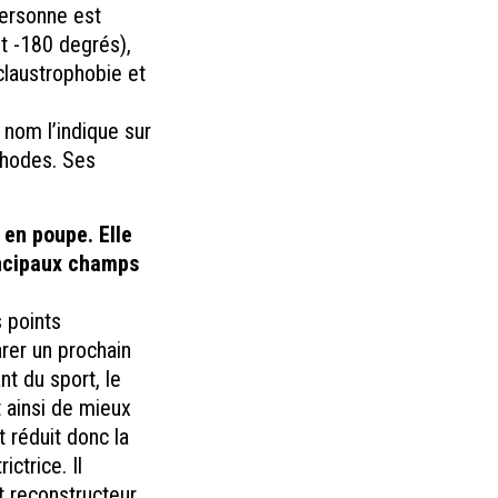
personne est
t -180 degrés),
claustrophobie et
 nom l’indique sur
thodes. Ses
 en poupe. Elle
incipaux champs
s points
arer un prochain
t du sport, le
 ainsi de mieux
t réduit donc la
ictrice. Il
t reconstructeur