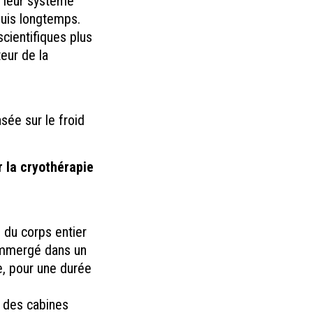
r leur système
puis longtemps.
scientifiques plus
teur de la
sée sur le froid
r la cryothérapie
 du corps entier
 immergé dans un
e, pour une durée
e des cabines