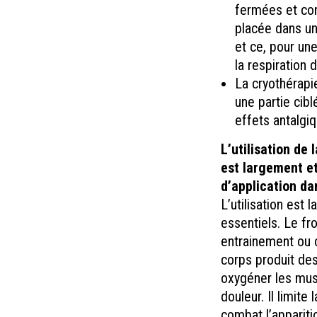
fermées et con
placée dans un
et ce, pour un
la respiration d
La cryothérapi
une partie cib
effets antalgi
L’utilisation de
est largement et
d’application d
L’utilisation est
essentiels. Le fr
entrainement ou c
corps produit des
oxygéner les musc
douleur. Il limite
combat l’appariti