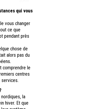
nstances qui vous
. Je vous changer
tout ce que
ept pendant près
uelque chose de
tait alors pas du
péens.
et comprendre le
premiers centres
 services.
?
 nordiques, la
in hiver. Et que