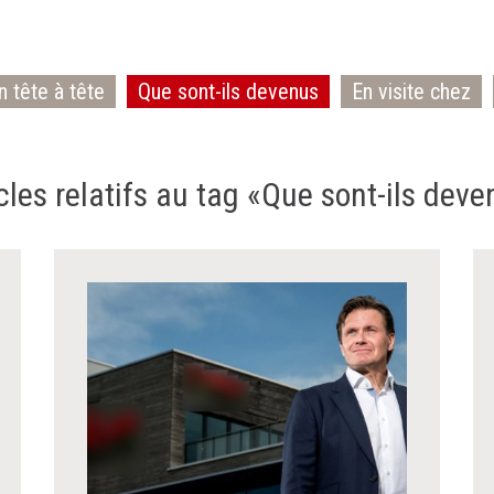
n tête à tête
Que sont-ils devenus
En visite chez
cles relatifs au tag «Que sont-ils dev