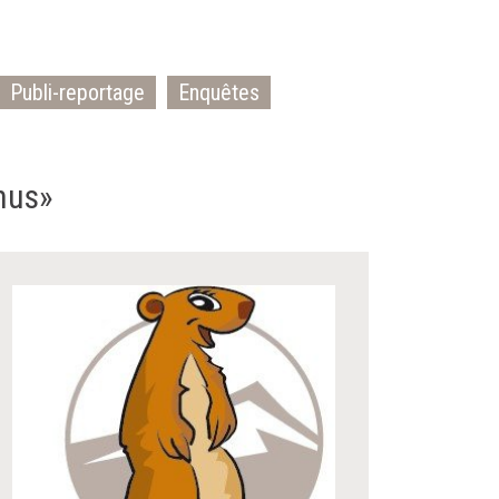
Publi-reportage
Enquêtes
enus»